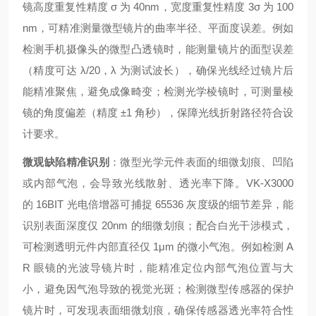
镜高度重复性精度 σ 为 40nm，宽度重复性精度 3σ 为 100
nm，可精准测量微型镜片的曲率半径、平面度误差。例如
检测手机摄像头的微型凸透镜时，能测量镜片的面型误差
（精度可达 λ/20，λ 为测试波长），确保光线经过镜片后
能精准聚焦，避免成像畸变；检测光学棱镜时，可测量棱
镜的角度偏差（精度 ±1 角秒），保障光线折射路径符合设
计要求。
微观缺陷精准识别
：微型光学元件表面的细微划痕、凹陷
或内部气泡，会导致光线散射、透光率下降。VK-X3000
的 16BIT 光电倍增器可捕捉 65536 灰度级的细节差异，能
识别表面深度仅 20nm 的细微划痕；配合白光干涉模式，
可检测透明元件内部直径仅 1μm 的微小气泡。例如检测 A
R 眼镜的光波导镜片时，能精准定位内部气泡位置与大
小，避免因气泡导致的视觉光斑；检测微型传感器的保护
镜片时，可发现表面细微划痕，确保传感器透光率符合性