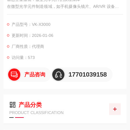
在微型光学元件制造领域，如手机摄像头镜片、AR/VR 设备光学
模组、微型传感器透镜等，元件的表面面型精度、透光性及微观
缺陷直接决定光学性能。哪怕是纳米级的面型误差或微米级的表
产品型号：VK-X3000
面划痕，都可能导致光线折射异常、成像模糊，影响终端产品体
验。基恩士 VK-X3000 激光共聚焦显微镜凭借多模式测量优势、
更新时间：2026-01-06
高分辨率成像能力与针对性的光学检测功能，成为微型光学元件
厂商性质：代理商
制造全流程
访问量：573
17701039158
产品咨询
产品分类
PRODUCT CLASSIFICATION