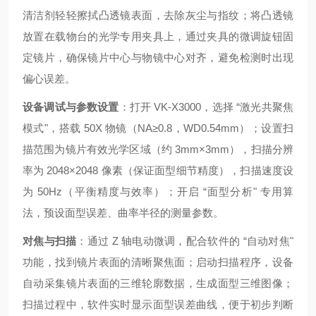
清洁剂轻轻擦拭凸透镜表面，去除灰尘与指纹；将凸透镜
放置在载物台的光学专用夹具上，通过夹具的微调旋钮固
定镜片，确保镜片中心与物镜中心对齐，避免检测时出现
偏心误差。
设备调试与参数设置
：打开 VK-X3000，选择 “激光共聚焦
模式"，搭载 50X 物镜（NA≥0.8，WD0.54mm）；设置扫
描范围为镜片有效光学区域（约 3mm×3mm），扫描分辨
率为 2048×2048 像素（保证面型细节精度），扫描速度设
为 50Hz（平衡精度与效率）；开启 “面型分析" 专用算
法，预设面型误差、曲率半径的测量参数。
对焦与扫描
：通过 Z 轴电动微调，配合软件的 “自动对焦"
功能，找到镜片表面的清晰聚焦面；启动扫描程序，设备
自动采集镜片表面的三维轮廓数据，生成面型三维图像；
扫描过程中，软件实时显示面型误差曲线，便于初步判断