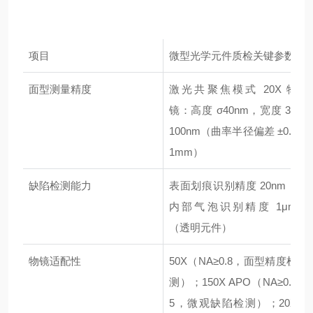
项目
微型光学元件质检关键参数
面型测量精度
激光共聚焦模式 20X 物
镜：高度 σ40nm，宽度 3σ
100nm（曲率半径偏差 ±0.0
1mm）
缺陷检测能力
表面划痕识别精度 20nm，
内部气泡识别精度 1μm
（透明元件）
物镜适配性
50X（NA≥0.8，面型精度检
测）；150X APO（NA≥0.9
5，微观缺陷检测）；20X