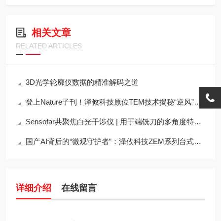
相关文章
RELATED ARTICLES
3D光学轮廓仪数据的精准解码之道
登上Nature子刊！泽攸科技原位TEM技术揭秘“逆风”原子迁移奇观
Sensofar共聚焦白光干涉仪 | 用于端铣刀的多角度特性描述
国产AI背后的“微观守护者”：泽攸科技ZEM系列台式扫描电镜
详细介绍
在线留言