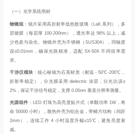
（一）光学系统用材
物镜组
：镜片采用高折射率低色散玻璃（LaK 系列），多
层镀膜（每层厚 100-200nm），透光率达 98% 以上，减
少色差与杂光。物镜外壳为不锈钢（SUS304），同轴度
误
≤0.01mm，确保光路精准，适配 5X-50X 不同倍率需
求。
干涉仪模块
：核心棱镜为石英材质（耐温 - 50℃-200℃，
折射率稳定），分光膜采用 dielectric 涂层，分光比误≤
2%，保证干涉信号稳定，支撑 0.05nm 垂直分辨率测量。
光源组件
：LED 灯珠为高亮度贴片式（单颗功率 1W，寿
命 50000 小时），散热外壳为铝合金，带鳍片结构（间距
2mm），连续工作 4 小时温度升幅≤15℃，避免亮度衰
减。