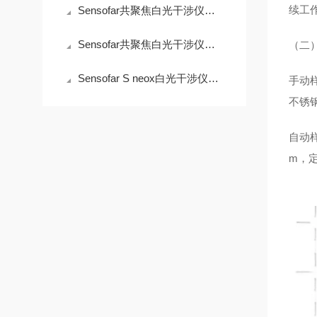
续工作
Sensofar共聚焦白光干涉仪：高精度测量的行业先锋
Sensofar共聚焦白光干涉仪对印刷电路板的分析
（二
Sensofar S neox白光干涉仪在微电子封装测量中的价值
手动样
不锈钢
自动样
m，定