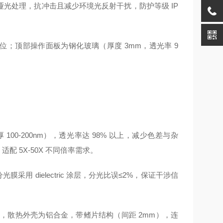
表面哑光处理，抗冲击且减少环境光反射干扰，防护等级 IP
备移位；顶部操作面板为钢化玻璃（厚度 3mm，透光率 9
00-200nm），透光率达 98% 以上，减少色差与杂
适配 5X-50X 不同倍率需求。
膜采用 dielectric 涂层，分光比误≤2%，保证干涉信
小时），散热外壳为铝合金，带鳍片结构（间距 2mm），连