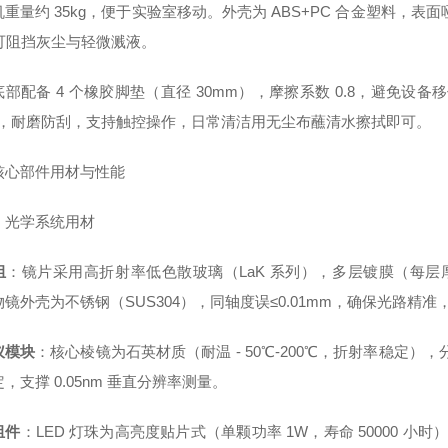
重量约 35kg，便于实验室移动。外壳为 ABS+PC 合金塑料，
，可阻挡灰尘与轻微溅液。
部配备 4 个橡胶脚垫（直径 30mm），摩擦系数 0.8，避免设
），耐磨防刮，支持触控操作，日常清洁用无尘布蘸清水擦拭即可。
核心部件用材与性能
）光学系统用材
组
：镜片采用高折射率低色散玻璃（LaK 系列），多层镀膜（每层厚 1
物镜外壳为不锈钢（SUS304），同轴度误
≤0.01mm，确保光路精准，
仪模块
：核心棱镜为石英材质（耐温 - 50℃-200℃，折射率稳定），分光
，支撑 0.05nm 垂直分辨率测量。
组件
：LED 灯珠为高亮度贴片式（单颗功率 1W，寿命 50000 