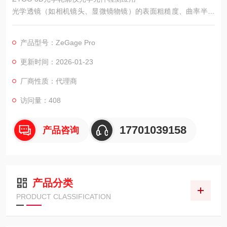
光学透镜（如相机镜头、显微镜物镜）的表面粗糙度、曲率半径
直接影响成像质量，需测量表面 Ra 值（≤0.01μm）、曲率半径
（差≤0.1%），确保无划痕、凹陷等缺陷
产品型号：ZeGage Pro
更新时间：2026-01-23
厂商性质：代理商
访问量：408
17701039158
产品咨询
产品分类
PRODUCT CLASSIFICATION