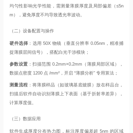
均匀性影响光学性能，需测量薄膜厚度及局部偏差（≤5n
m），避免厚度不均导致透光率波动。
（二）设备配置与操作
硬件选择
：选用 50X 物镜（垂直分辨率 0.05nm，精准捕
捉薄膜层间信号），搭配白光干涉模块；
参数设置
：扫描范围 0.2mm×0.2mm（薄膜局部区域），
数据点密度 1200 点 /mm²，开启 “薄膜分析" 专用算法；
测量流程
：将薄膜样品（如玻璃基底镀膜）放在样品台，
扫描后软件自动识别薄膜上下表面（基于折射率差异），
计算厚度值。
（三）数据应用
软件生成厚度分布热力图，标注厚度偏差超 5nm 的区域