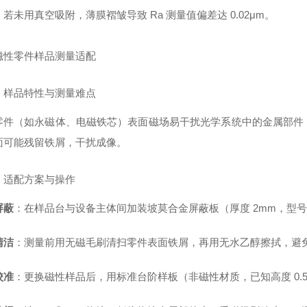
若未用真空吸附，薄膜褶皱导致 Ra 测量值偏差达 0.02μm。
磁性零件样品测量适配
）样品特性与测量难点
零件（如永磁体、电磁铁芯）表面磁场易干扰光学系统中的金属部件
面可能残留铁屑，干扰成像。
）适配方案与操作
屏蔽
：在样品台与设备主体间加装坡莫合金屏蔽板（厚度 2mm，型号 
清洁
：测量前用无磁毛刷清扫零件表面铁屑，再用无水乙醇擦拭，避
校准
：更换磁性样品后，用标准台阶样板（非磁性材质，已知高度 0.5