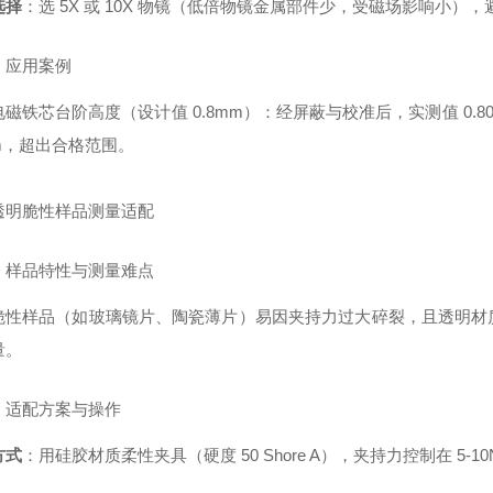
选择
：选 5X 或 10X 物镜（低倍物镜金属部件少，受磁场影响小）
）应用案例
磁铁芯台阶高度（设计值 0.8mm）：经屏蔽与校准后，实测值 0.802
mm，超出合格范围。
透明脆性样品测量适配
）样品特性与测量难点
脆性样品（如玻璃镜片、陶瓷薄片）易因夹持力过大碎裂，且透明材
量。
）适配方案与操作
方式
：用硅胶材质柔性夹具（硬度 50 Shore A），夹持力控制在 