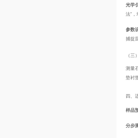
光学
法"
参数
捕捉
（三
测量石
垫衬垫
四、
样品
分步