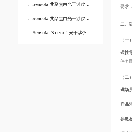
Sensofar共聚焦白光干涉仪：高精度测量的行业先锋
要求；
Sensofar共聚焦白光干涉仪对印刷电路板的分析
二、
Sensofar S neox白光干涉仪在微电子封装测量中的价值
（一
磁性
件表
（二
磁场
样品
参数