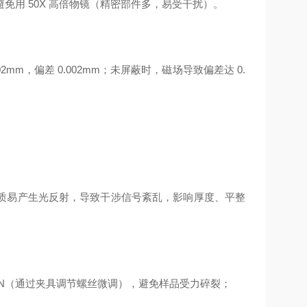
，避免用 50X 高倍物镜（精密部件多，易受干扰）。
mm，偏差 0.002mm；未屏蔽时，磁场导致偏差达 0.
质易产生光反射，导致干涉信号紊乱，影响厚度、平整
5-10N（通过夹具调节螺丝微调），避免样品受力碎裂；