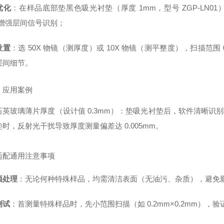
优化
：在样品底部垫黑色吸光衬垫（厚度 1mm，型号 ZGP-LN
，增强层间信号识别；
设置
：选 50X 物镜（测厚度）或 10X 物镜（测平整度），扫描范围 0.5-
层间细节。
）应用案例
英玻璃薄片厚度（设计值 0.3mm）：垫吸光衬垫后，软件清晰识别玻璃上
时，反射光干扰导致厚度测量偏差达 0.005mm。
适配通用注意事项
预处理
：无论何种特殊样品，均需清洁表面（无油污、杂质），避免
测试
：首测量特殊样品时，先小范围扫描（如 0.2mm×0.2mm）