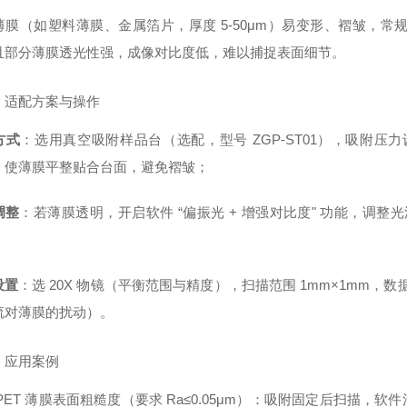
薄膜（如塑料薄膜、金属箔片，厚度 5-50μm）易变形、褶皱，
且部分薄膜透光性强，成像对比度低，难以捕捉表面细节。
）适配方案与操作
方式
：选用真空吸附样品台（选配，型号 ZGP-ST01），吸附压力设为
，使薄膜平整贴合台面，避免褶皱；
调整
：若薄膜透明，开启软件 “偏振光 + 增强对比度" 功能，调整光
设置
：选 20X 物镜（平衡范围与精度），扫描范围 1mm×1mm，数据点密度
流对薄膜的扰动）。
）应用案例
PET 薄膜表面粗糙度（要求 Ra≤0.05μm）：吸附固定后扫描，软件