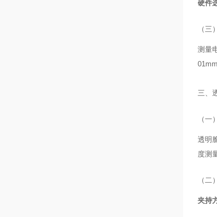
硬件
（三
测量电
01
三、
（一
透明
度测
（二
夹持