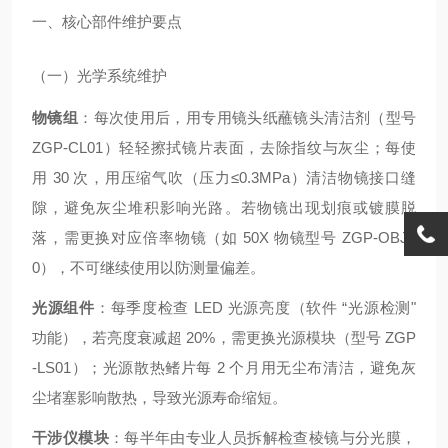
一、核心部件维护要点
（一）光学系统维护
物镜组
：每次使用后，用专用镜头纸蘸镜头清洁剂（型号
ZGP-CL01）轻轻擦拭镜片表面，去除指纹与灰尘；每使
用 30 次，用压缩气吹（压力≤0.3MPa）清洁物镜接口缝
隙，避免灰尘堆积影响光路。若物镜出现划痕或镀膜脱
落，需更换对应倍率物镜（如 50X 物镜型号 ZGP-OBJ5
0），不可继续使用以防测量偏差。
光源组件
：每季度检查 LED 光源亮度（软件 “光源检测"
功能），若亮度衰减超 20%，需更换光源模块（型号 ZGP
-LS01）；光源散热鳍片每 2 个月用无尘布清洁，避免灰
尘堵塞影响散热，导致光源寿命缩短。
干涉仪模块
：每半年由专业人员拆解检查棱镜与分光膜，