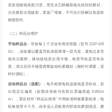
若发现棱镜表面污渍，用无水乙醇蘸取镜头纸轻轻擦拭；
分光膜若出现破损，需返厂维修，不可自行拆解以免损坏
精密部件。
（二）样品台维护
手动样品台
：导轨每 1 个月涂专用润滑脂（型号 ZGP-GR
01），涂抹量以覆盖导轨表面薄薄一层为宜，避免过多导
致灰尘吸附；移动旋钮若出现卡顿，检查导轨是否有杂
质，清洁后仍卡顿需调整旋钮松紧螺丝（顺时针调紧，逆
时针调松）。
自动样品台（选配）
：每月检查电机连接线是否松动，若
出现定位偏差（如预设坐标与实际位置偏差超 0.001m
m），需在软件 “样品台校准" 中用标准样板重新校准；电
机每使用 6 个月，由专业人员检查内部齿轮磨损情况，磨