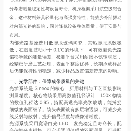
分考虑测量稳定性与设备寿命。机身框架采用航空级铝合
金，这种材料兼具轻量化与高强度特性，能减少外部振动
对内部光路的影响，同时降低设备整体重量，便于安装与
布局。
内部光路基座选用低膨胀玻璃陶瓷，其热膨胀系数极
低，在温度波动小于 0.1℃的环境下，可有效避免光路
偏移导致的测量误差。检测平台采用耐磨不锈钢材质，
经精密研磨工艺处理，表面平整度优异，长期承载样品
后仍能保持性能稳定，减少样品放置偏差带来的影响。
二、光学部件：保障成像质量的关键
光学系统是 S neox 的核心，所用材料与工艺直接影响
测量精度。核心物镜采用高数值孔径设计，150× 物镜
的数值孔径达 0.95，搭配高透光率光学玻璃，能捕捉
细微的表面细节。镜头表面镀有多层增透膜，可减少光
线反射与散射，提升信号强度与成像清晰度。
光源系统采用宽谱白光 LED，发光稳定且寿命长，配
合偏振分离模块，可实现透明薄膜的双面测量。可选配