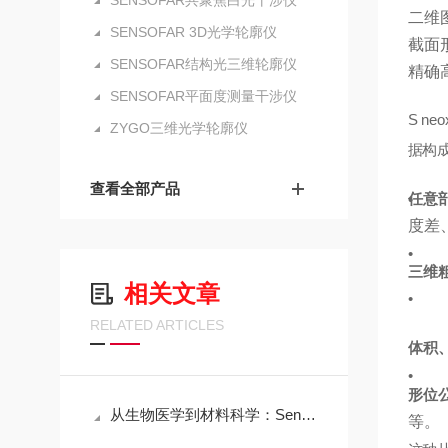
SENSOFAR共聚焦白光干涉仪
二维
SENSOFAR 3D光学轮廓仪
截面
SENSOFAR结构光三维轮廓仪
精确
SENSOFAR平面度测量干涉仪
S 
ZYGO三维光学轮廓仪
据构
查看全部产品
任意
•
度差
•
三维
相关文章
•
RELATED ARTICLES
体积
•
形位
从生物医学到材料科学：Sensofar三维共聚焦白光干涉仪的跨领域应用传奇
等。