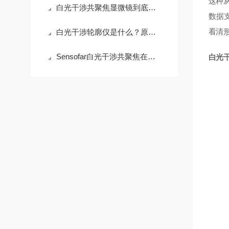
这种
白光干涉共聚焦显微镜到底贵在哪？拆开看完你就懂了
数据支
看清
白光干涉轮廓仪是什么？原理、用途与选购指南
Sensofar白光干涉共聚焦在半导体晶圆表面粗糙度检测中的应用与行业标准对标
白光干