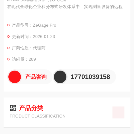
在现代全球化企业和分布式研发体系中，实现测量设备的远程访
问、数据共享、专家协同诊断和技术支持，正变得越来越重要。
ZYGO ZeGage Pro光学轮廓仪通过其软件的网络功能、数据云
产品型号：ZeGage Pro
传输潜力以及与远程协助工具的兼容性，为打破地理限制、提升
支持效率、构建协同工作环境提供了可能。
更新时间：2026-01-23
厂商性质：代理商
访问量：289
17701039158
产品咨询
产品分类
PRODUCT CLASSIFICATION