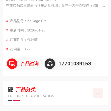
在非接触式三维表面形貌测量领域，白光干涉垂直扫描（VSI）和
聚焦变焦（Focus Variation）是两种主流且互补的技术。ZYGO
ZeGage Pro是白光干涉技术的代表之一。理解这两种技术的原理
产品型号：ZeGage Pro
差异、优势与局限，有助于用户根据样品特性、测量需求（精
度、速度、范围）和预算，选择最合适的测量方案。
更新时间：2026-01-23
厂商性质：代理商
访问量：355
17701039158
产品咨询
产品分类
PRODUCT CLASSIFICATION