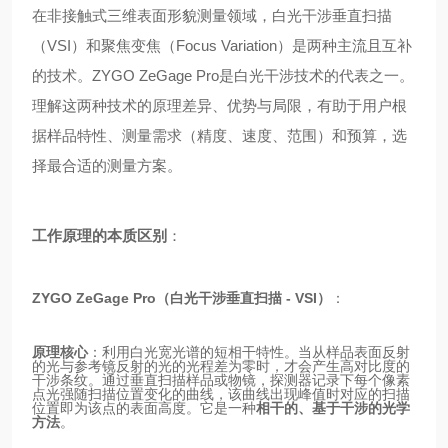
在非接触式三维表面形貌测量领域，白光干涉垂直扫描
（VSI）和聚焦变焦（Focus Variation）是两种主流且互补
的技术。ZYGO ZeGage Pro是白光干涉技术的代表之一。
理解这两种技术的原理差异、优势与局限，有助于用户根
据样品特性、测量需求（精度、速度、范围）和预算，选
择最合适的测量方案。
工作原理的本质区别
：
ZYGO ZeGage Pro（白光干涉垂直扫描 - VSI）
：
原理核心
：利用白光宽光谱的短相干特性。当从样品表面反射
的光与参考镜反射的光的光程差为零时，才会产生高对比度的
干涉条纹。通过垂直扫描样品或物镜，探测器记录下每个像素
点光强随扫描位置变化的曲线，该曲线出现峰值时对应的扫描
位置即为该点的表面高度。它是一种
相干的、基于干涉的光学
方法
。