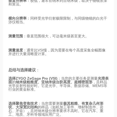
垂直分辨率
：较低，通常在纳米到百纳米级，取决于物镜景深
和算法。
横向分辨率
：同样受光学衍射极限限制，与同级物镜的白光干
涉仪相当。
测量范围
：垂直范围很大，可达毫米级甚至更大。
测量速度
：通常比VSI慢，因为需要在每个高度采集全幅图像
并进行大量清晰度计算。
总结与选择建议
：
选择ZYGO ZeGage Pro (VSI)
：当您的主要任务是测量
光滑表
面
的
纳米级粗糙度、亚纳米级台阶高度、超精密面形
，且样品
光学反射性较好时。它是光学、半导体、数据存储、MEMS等
行业的黄金标准。
选择聚焦变焦技术
：当您需要测量
极其粗糙、有复杂几何形
状、大深宽比结构
的样品（如机加工零件、增材制造件、岩
石、牙齿），且对纳米级分辨率要求不高时。它在汽车、重
工、地质、牙科等领域应用广泛。