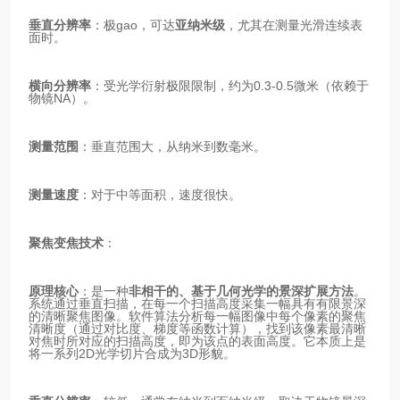
垂直分辨率
：极gao，可达
亚纳米级
，尤其在测量光滑连续表
面时。
横向分辨率
：受光学衍射极限限制，约为0.3-0.5微米（依赖于
物镜NA）。
测量范围
：垂直范围大，从纳米到数毫米。
测量速度
：对于中等面积，速度很快。
聚焦变焦技术
：
原理核心
：是一种
非相干的、基于几何光学的景深扩展方法
。
系统通过垂直扫描，在每一个扫描高度采集一幅具有有限景深
的清晰聚焦图像。软件算法分析每一幅图像中每个像素的聚焦
清晰度（通过对比度、梯度等函数计算），找到该像素最清晰
对焦时所对应的扫描高度，即为该点的表面高度。它本质上是
将一系列2D光学切片合成为3D形貌。