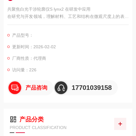
共聚焦白光干涉轮廓仪S lynx2 在研发中应用
在研究与开发领域，理解材料、工艺和结构在微观尺度上的表现
至关重要。共聚焦白光干涉轮廓仪S lynx2作为一种非接触式的三
维表面测量工具，可以为研发工作提供直观的形貌信息和量化的
产品型号：
表面数据，辅助研究人员进行分析和决策。
更新时间：2026-02-02
厂商性质：代理商
访问量：226
17701039158
产品咨询
产品分类
PRODUCT CLASSIFICATION