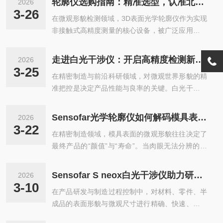
轮廓仪选购指南：精准选型，认准北京仪光科技
2026
3-26
在微观形貌检测领域，3D表面光学轮廓仪作为实现
非接触式高精度测量的核心设备，被广泛应用于电
子半导体、精密制造、材料科学、光学元件等多个
行业，其测量精度与适配能力直接影响科研实验与
走进白光干涉仪：开启高精度检测新篇章
2026
工业生产的质量把控。面对市场上多样的仪器品
3-25
在精密制造与前沿科研领域，对微观世界形貌的精
类，如何依据应用需求选择适配的3D表面光学轮廓
准把控是决定产品性能与良率的关键。白光干涉仪
仪，成为众多企业与科研机构的关注重点。北京仪
作为光学测量技术的集大成者，以其亚纳米级的垂
光科技有限公司作为西班牙Sensofar品牌的正规代
直分辨率与非接触式测量特性，正成为半导体、M
理商，为国内用户带来了Sneox3D表面光学轮廓仪
Sensofar光学轮廓仪如何解码模具表面密码
2026
EMS、光学加工等行业质量控制的核心利器。本文
这一优质产品，凭借仪器的技术优势与公司的专业
3-22
在精密制造领域，模具表面的微观形貌往往决定了
将深入解析白光干涉仪的工作原理与技术优势，揭
服务，为微观形貌测量提供...
最终产品的“颜值”与“寿命”。当肉眼无法分辨的微
示其如何重塑高精度检测标准。一、核心原理：光
米级划痕或纳米级波纹成为质量瓶颈时，传统的接
程差与干涉包络的精准解码白光干涉仪的核心技术
触式测量不仅效率低下，更可能对精密型腔造成二
基础是光的干涉现象。仪器通过分光镜将宽光谱白
Sensofar S neox白光干涉仪助力研发与过程控制
2026
次损伤。SensofarSneox3D光学轮廓仪的出现，如
光光源分为两束光：测量光束照射样品表面，参考
3-10
在产品研发与制造过程控制中，对材料、零件、半
同一台绘制微观世界的“三维地图仪”，它以非接触
光束射向高精度参考镜。当两束反射光重新...
成品的表面形貌与微观尺寸进行精确、快速、可重
的光学方式，将模具表面的每一个细节转化为可视
复的测量，是优化设计、稳定工艺、提升产品质量
化的数据，为工艺优化提供了全新的洞察力。模具