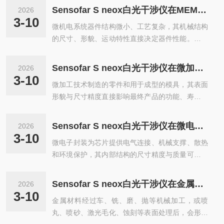
的核心环节。白光干涉仪作为一种将光学、机械、
制造的核心在于“复制”，而复制的前提是母模完整
Sensofar S neox白光干涉仪在MEMS器件测量中的作用
2026
电子和计算机技术结合的计量工具，能够将表面的
没有缺陷。注塑模具的型腔若存在细微的抛光不
3-10
微机电系统器件结构微小、工艺复杂，其机械结构
微观形貌转化为数字化的三维数据，为研发与生产
均，会在塑料件表面形...
的尺寸、形貌、运动特性直接决定器件性能。由于
提供决策依据。SensofarSneox系统以其多功能、
MEMS结构的脆弱性和尺寸微小，非接触、高分辨
自动化和可配置的特点，在此过程中扮演着数据提
率的测量技术显得适用。白光干涉仪，特别是结合
供者的角色。在研发阶段，工程师和科学家需要探
Sensofar S neox白光干涉仪在微加工与模具行业的应用
2026
了相移干涉技术的系统，在MEMS的研发、工艺监
索不同工艺参数对产品表面特性的影响。例如，在
3-10
微加工技术制造的零件和用于成型的模具，其表面
控与失效分析中是一种常用工具。SensofarSneox
涂层研发中，需要研究喷涂压力...
形貌与尺寸精度直接影响最终产品的功能、寿命和
系统在此领域的应用，为静态形貌与动态运动测量
外观。从微流控芯片、微光学元件到精密接插件、
提供了方案。对于静态形貌测量，白光干涉仪可以
钟表齿轮，对微观特征的尺寸控制要求日益提高。
用于表征MEMS制造过程中的各种结构。例如，测
Sensofar S neox白光干涉仪在微电子封装测量中的价值
2026
白光干涉仪以其非接触、高分辨率、全场三维测量
量硅深刻蚀工艺形成的沟槽、梁、腔体的深度和侧
3-10
微电子封装为芯片提供电气连接、机械支撑、散热
的特点，在微加工与模具行业的质量控制与工艺优
壁角度；测量薄膜的应力...
和环境保护，其内部结构的尺寸精度与质量可靠性
化中发挥作用。SensofarSneox系统为此类精密部
至关重要。随着封装技术向多芯片、三维堆叠、系
件的测量提供了方案。在模具制造中，无论是用于
统级封装等方向发展，结构日益复杂，特征尺寸不
注塑、压铸还是冲压的模具，其型腔表面的粗糙度
Sensofar S neox白光干涉仪在金属材料表面处理评价中的作用
2026
断缩小，对检测技术提出了更高要求。白光干涉仪
直接影响产品脱模性能和表面质量。白光干涉仪可
3-10
金属材料经过车、铣、磨、抛等机械加工，或喷
作为一种非接触式三维形貌测量技术，在微电子封
以测量模具抛光后的表面粗糙度...
丸、喷砂、激光毛化、蚀刻等表面处理后，会形成
装的研发、工艺监控与失效分析中发挥着作用。Se