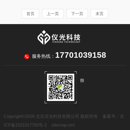
特定的表面形貌。这种形貌不仅影响产品的外观，
nsofarSneox系统为此领域的精密测量任务提供了
更与摩擦磨损、疲劳强度、耐腐蚀性、涂层附着
方案。在晶圆级封装中，凸点、铜柱、再布线层是
首页
上一页
下一页
末页
力、润滑保持等性能密切相关。白光干涉仪能够对
常见结构。白光干涉仪可以快速测量焊料凸点或铜
金属表面进行快速、非接触的三维形貌测量与量化
柱的高度、直径、共面性以及间...
分析，成为评价和优化表面处理工艺的有力工具。
SensofarSneox系统在此领域的应用，提供了从二
维参数到三维功能参数的全面分析方案。对于机械
加工表面，白光干涉仪可以测量其表面粗糙度参
17701039158
数，如Ra,Rz,Rq等。更重要的...
服务热线：
Copyright©2026 北京仪光科技有限公司 版权所有
备案号：京
ICP备2021017793号-2
sitemap.xml