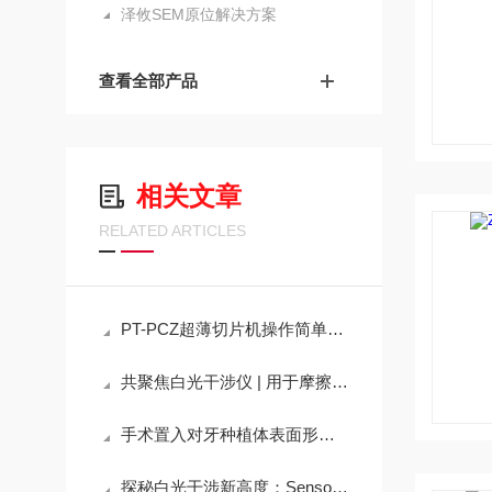
泽攸SEM原位解决方案
查看全部产品
相关文章
RELATED ARTICLES
PT-PCZ超薄切片机操作简单效率高
共聚焦白光干涉仪 | 用于摩擦涂层的表面表征：磨损性能、厚度和粗糙度
手术置入对牙种植体表面形貌的影响
探秘白光干涉新高度：Sensofar三维共聚焦技术的优势