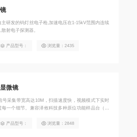
微镜
自主研发的钨灯丝电子枪,加速电压在1-15kV范围内连续
,散射电子探测器。
产品型号：
浏览量：2435
子显微镜
镜信号采集带宽高达10M，扫描速度快，视频模式下实时
过每一个细节。兼容泽攸科技多种原位功能样品台（拉
测试系统）
产品型号：
浏览量：2848