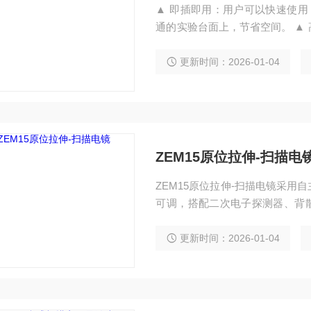
▲ 即插即用：用户可以快速使用，无需复杂的安
通的实验台面上，节省空间。 ▲ 高性价比：预对中钨灯丝设计，用户可以自行更换，降
低了维护成本。 ▲ 操作简易：全中文交互界面，简洁明了，通过鼠标即可完成所有操
作。 ▲ 放大倍数：最高放大可达15万倍，提供优质清晰的图像。 ▲ 多级防震：无需额
更新时间：2026-01-04
外配置减震台，保证了成像的稳
ZEM15原位拉伸-扫描电
ZEM15原位拉伸-扫描电镜采用
可调，搭配二次电子探测器、背散
镜内的原位拉伸/压缩/弯曲实验。
更新时间：2026-01-04