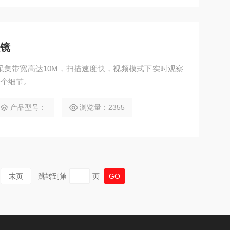
微镜
号采集带宽高达10M，扫描速度快，视频模式下实时观察
一个细节。
产品型号：
浏览量：2355
末页
跳转到第
页