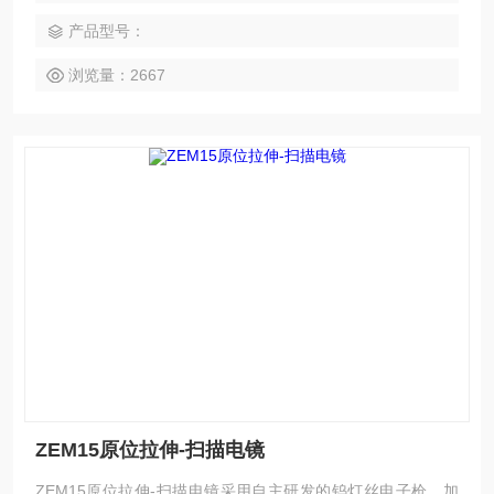
即可完成所有操作。 ▲ 放大倍数：最高放大可达15万倍，提
产品型号：
供优质清晰的图像。 ▲ 多级防震：无需额外配置减震台，保
证了成像的稳定性。
浏览量：2667
ZEM15原位拉伸-扫描电镜
ZEM15原位拉伸-扫描电镜采用自主研发的钨灯丝电子枪，加