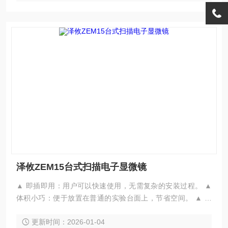
泽攸ZEM15台式扫描电子显微镜
▲ 即插即用：用户可以快速使用，无需复杂的安装过程。 ▲
体积小巧：便于放置在普通的实验台面上，节省空间。 ▲ 高
性价比：预对中钨灯丝设计，用户可以自行更换，降低了维护
更新时间：2026-01-04
成本。 ▲ 操作简易：全中文交互界面，简洁明了，通过鼠标