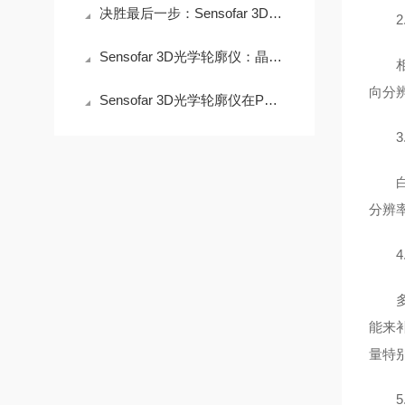
决胜最后一步：Sensofar 3D光学轮廓仪如何为先进封装“微Bump”精准把关
2.
Sensofar 3D光学轮廓仪：晶圆胶与MEMS器件的精密测量利器
相位
向分
Sensofar 3D光学轮廓仪在PCB表面测量中的应用
3.
白光
分辨
4.
多焦
能来
量特
5.