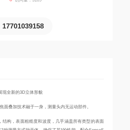
17701039158
您展现全新的3D立体形貌
多焦面叠加技术融于一身，测量头内无运动部件。
材质，结构，表面粗糙度和波度，几乎涵盖所有类型的表面
将3种测量方式融于体，确保了其*的性能。配合SensoS