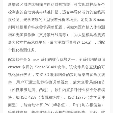
新增多区域连续扫描与自动对焦功能，可实现对样品多个
检测点的自动切换与精准扫描，适合半导体芯片的金线高
度检测、光学透镜的面型误差分析等场景。定制版 S neox
则可根据用户特殊需求调整配置，例如为医疗植入体检测
增加无菌操作舱（支持紫外线消毒），为大型模具检测拓
展大尺寸样品承载平台（最大承载重量可达 15kg），适配
个性化检测任务。
配套软件是 S neox 系列的核心优势之一，全系列均搭载 S
ensofar 专属的 SensoSCAN 软件。该软件具备直观的可
视化操作界面，支持 3D 轮廓图像的实时渲染与多角度观
察，用户可通过鼠标拖拽调整视角，放大查看局部细节
（如微米级划痕、凸起）。软件内置多种行业标准分析模
块，如 ISO 4287（表面粗糙度）、ISO 12775（光学元件
面型），能自动计算 PV（峰谷值）、Rq（均方根偏差）
等关键参数，并生成符合行业规范的检测报告。此外，软