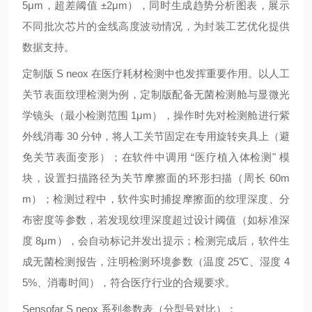
5μm，超差阈值 ±2μm），同时生成趋势分析图表，展示
不同批次芯片的金线高度波动情况，为封装工艺优化提供
数据支持。
定制版 S neox 在医疗耗材检测中也发挥重要作用。以人工
关节表面纹理检测为例，定制版配备无菌检测舱与显微光
学镜头（最小检测范围 1μm），操作时先对检测舱进行紫
外线消毒 30 分钟，将人工关节固定在专用旋转夹具上（避
免关节表面变形）；在软件中调用 “医疗植入体检测" 模
块，设置扫描路径为关节摩擦面的环形扫描（周长 60m
m）；检测过程中，软件实时捕捉摩擦面的纹理深度、分
布密度等参数，若发现纹理深度超过设计阈值（如标准深
度 8μm），会自动标记并发出提示；检测完成后，软件生
成无菌检测报告，注明检测环境参数（温度 25℃、湿度 4
5%、消毒时间），符合医疗行业的合规要求。
Sensofar S neox 系列参数表（分型号对比）：