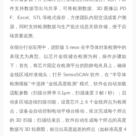
件支持数据导出与共享，可将检测数据、3D 图像以 PD
F、Excel、STL 等格式保存，方便团队内部交流或客户溯
源，同时支持检测数据与生产批次信息关联存储，便于后
续质量追溯。
在细分行业应用中，进阶版 S neox 在半导体封装检测中的
表现尤为典型。以芯片金线键合检测为例，操作步骤如
下：首先，将芯片固定在检测平台的防静电夹具上，确保
金线区域对准镜头；打开 SensoSCAN 软件，在 “半导体
检测模板" 中选择 “金线高度检测" 模式，软件会自动加载
适配参数（扫描分辨率 0.1μm，扫描速度 3 帧 / 秒）；启
动多区域连续扫描功能，设置芯片上 6 个金线焊点为检测
点，设备会自动控制电动平移台移动，依次完成每个焊点
的 3D 扫描；扫描结束后，软件自动生成每个焊点的高度
数据与 3D 轮廓图，标注出高度超差的焊点（如标准高度 4