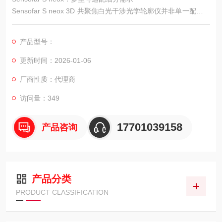
Sensofar S neox 3D 共聚焦白光干涉光学轮廓仪并非单一配置产
品，而是针对不同行业的检测场景与需求差异，衍生出基础版、
进阶版与定制版三个核心型号。每个型号在光学系统、功能模块
产品型号：
与适配附件上各有侧重，同时搭配功能*的专属检测软件，能精准
匹配半导体、医疗耗材、光学制造等领域的专业化检测需求，让
更新时间：2026-01-06
不同用户都能找到贴合自身场景的解决方案。
厂商性质：代理商
访问量：349
17701039158
产品咨询
产品分类
PRODUCT CLASSIFICATION