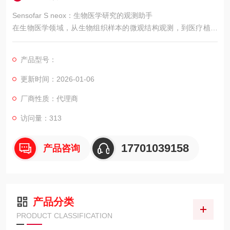
Sensofar S neox：生物医学研究的观测助手
在生物医学领域，从生物组织样本的微观结构观测，到医疗植入
体的表面质量检测，都需要精准且无损的观测手段。Sensofar 新
型共聚焦白光干涉光学轮廓仪 S neox，凭借非接触式检测特性、
产品型号：
纳米级观测精度以及对生物样本的友好适配性，成为生物医学研
究与医疗产品质控的实用工具，为该领域的科研与生产提供可靠
更新时间：2026-01-06
支持。
厂商性质：代理商
访问量：313
17701039158
产品咨询
产品分类
PRODUCT CLASSIFICATION