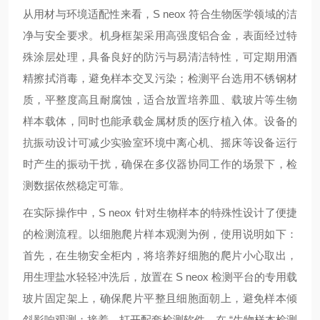
从用材与环境适配性来看，S neox 符合生物医学领域的洁
净与安全要求。机身框架采用高强度铝合金，表面经过特
殊涂层处理，具备良好的防污与易清洁特性，可定期用酒
精擦拭消毒，避免样本交叉污染；检测平台选用不锈钢材
质，平整度高且耐腐蚀，适合放置培养皿、载玻片等生物
样本载体，同时也能承载金属材质的医疗植入体。设备的
抗振动设计可减少实验室环境中离心机、摇床等设备运行
时产生的振动干扰，确保在多仪器协同工作的场景下，检
测数据依然稳定可靠。
在实际操作中，S neox 针对生物样本的特殊性设计了便捷
的检测流程。以细胞爬片样本观测为例，使用说明如下：
首先，在生物安全柜内，将培养好细胞的爬片小心取出，
用生理盐水轻轻冲洗后，放置在 S neox 检测平台的专用载
玻片固定架上，确保爬片平整且细胞面朝上，避免样本倾
斜影响观测；接着，打开配套检测软件，在 “生物样本检测