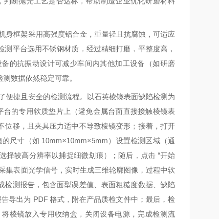
数据，判断抛光工艺是否达标，帮助制造企业优化研磨材料
求。机身框架采用高强度铝合金，重量轻且抗腐蚀，可适应
检测平台选用不锈钢材质，经过精细打磨，平整度高，
设备的抗振动设计可减少车间内其他加工设备（如研磨
检测数据依然稳定可靠。
设计了便捷且安全的检测流程。以石英棱镜表面缺陷检测为
检测平台的专用软质垫片上（避免金属台面直接接触棱镜表
不位移，且夹具压力适中不导致棱镜变形；接着，打开
的尺寸（如 10mm×10mm×5mm）设置检测区域（通
选择较高分辨率以捕捉细微划痕）；随后，点击 “开始
步采集表面光学信号，实时生成三维轮廓图像，过程中软
成检测报告，包含面型误差值、表面粗糙度数据、缺陷
告导出为 PDF 格式，附在产品质检文件中；最后，检
，将棱镜放入专用收纳盒，关闭设备电源，完成检测流