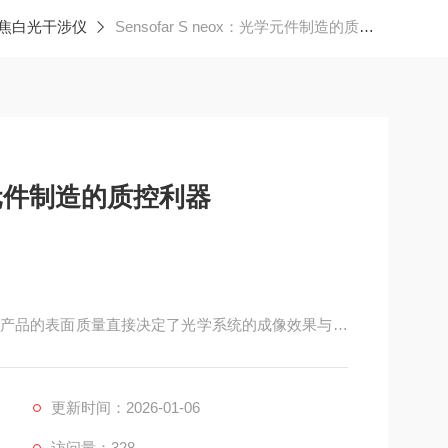
聚焦白光干涉仪
Sensofar S neox：光学元件制造的质控利器
：光学元件制造的质控利器
产品的表面质量直接决定了光学系统的成像效果与性
可能导致光线折射、反射异常，影响最终使用体验。
 S neox，凭借对微观表面的精准捕捉能力与适配光学元
控制的关键工具，为各类光学元件
更新时间：2026-01-06
访问量：328