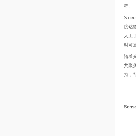
程。
S 
度达
人工
时可
随着光
共聚
持，
Sen