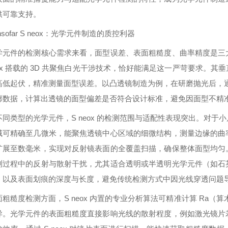
供可靠支持。
学元件的检测核心需求来看，面型误差、表面粗糙度、曲率精度是三
neox 搭载的 3D 共聚焦白光干涉技术，恰好能满足这一严苛要求
高低起伏，精准测量面型误差。以凸透镜制造为例，在研磨抛光后，通过 
轮廓数据，计算出透镜的面型偏差是否符合设计标准，避免因面型不精
不同类型的光学元件，S neox 的检测范围与适配性表现突出。对
域可精确至几微米，能聚焦透镜中心区域的细微结构，测量边缘的曲
扩展至数毫米，实现对反射镜表面的全覆盖扫描，确保整体面型均匀
测过程中的反射与散射干扰，尤其适合透明或半透明光学元件（如石
，以及表面划痕的深度与长度，避免传统检测方式中因光线穿透问题
面粗糙度检测方面，S neox 内置的专业分析算法可精准计算 Ra
异。光学元件的表面粗糙度直接影响光线的散射程度，例如激光镜片