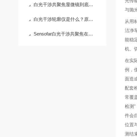
光传
白光干涉共聚焦显微镜到底贵在哪？拆开看完你就懂了
与抛
白光干涉轮廓仪是什么？原理、用途与选购指南
从用
洁净
Sensofar白光干涉共聚焦在半导体晶圆表面粗糙度检测中的应用与行业标准对标
能稳
机、
在实
例，
面造
配套检
常覆
检测
件会
位置
测结