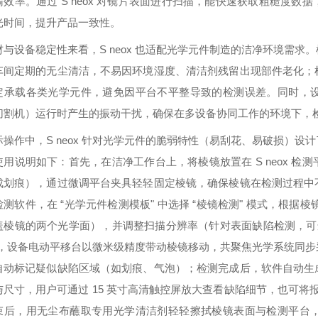
输效率。通过 S neox 对镜片表面进行扫描，能快速获取粗糙度
光时间，提升产品一致性。
材与设备稳定性来看，S neox 也适配光学元件制造的洁净环境需
车间定期的无尘清洁，不易因环境湿度、清洁剂残留出现部件老化；
定承载各类光学元件，避免因平台不平整导致的检测误差。同时，
切割机）运行时产生的振动干扰，确保在多设备协同工作的环境下，
际操作中，S neox 针对光学元件的脆弱特性（易刮花、易破损）
使用说明如下：首先，在洁净工作台上，将棱镜放置在 S neox 
成划痕），通过微调平台夹具轻轻固定棱镜，确保棱镜在检测过程中
测软件，在 “光学元件检测模板" 中选择 “棱镜检测" 模式，根据棱镜
盖棱镜的两个光学面），并调整扫描分辨率（针对表面缺陷检测，可
"，设备电动平移台以微米级精度带动棱镜移动，共聚焦光学系统同
自动标记疑似缺陷区域（如划痕、气泡）；检测完成后，软件自动生
与尺寸，用户可通过 15 英寸高清触控屏放大查看缺陷细节，也可将报
束后，用无尘布蘸取专用光学清洁剂轻轻擦拭棱镜表面与检测平台