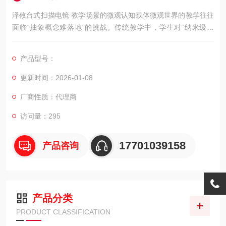
泽攸台式扫描电镜 教学场景的微观认知载体微观世界的教学往往
面临“抽象概念难落地"的挑战。传统教学中，学生对“纳米级结
构"“表面形貌"等术语的理解多依赖教材图片，缺乏直观感知。泽
攸台式扫描电镜通过将微观观测带入课堂，为科学教育提供了更
产品型号：
生动的认知载体。
更新时间：2026-01-08
厂商性质：代理商
访问量：295
17701039158
产品咨询
产品分类
PRODUCT CLASSIFICATION