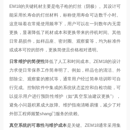
EM18的关键耗材主要是电子枪的灯丝（阴极）。其设计可
能采用长寿命的灯丝材料，标称使用寿命可达数千小时。
这意味着在常规使用频率下，用户可以在一到数年内无需
更换，显著降低了耗材成本和更换带来的停机时间。其他
日常易损件，如样品座、密封圈、观察窗等，均为标准件
或成本可控的部件，更换简便且价格相对透明。
日常维护的简便性
降低了人工和时间成本。ZEM18的设计
力求使日常保养工作简单明了。例如，样品仓的清洁、外
部除尘、观察窗的擦拭等，通常用户经过简单培训即可自
行完成。控制软件中集成的系统状态监控和自检功能，可
以提示用户进行预防性维护（如“真空泵油建议更换"），
避免小问题积累成大故障。维护指南清晰易懂，减少了对
外部工程师频繁shang门服务的依赖。
真空系统的可靠性与维护成本
是关键。ZEM18通常采用集