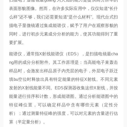
表面形貌图像。然而，在许多实际应用中，仅仅知道“长什
么样"还不够，我们还需要知道“是什么材料"。现代台式扫
描电子显微镜通过集成能谱仪，赋予了用户在观察形貌的
同时，进行初步元素成分分析的能力，使其功能得到了重
要扩展。
能谱仪，通常指X射线能谱仪（EDS），是扫描电镜最cha
ng用的成分分析附件。其工作原理是：当高能电子束轰击
样品时，会激发出样品原子内壳层的电子，外层电子跃迁
填bu空位时释放出具有特定能量的特征X射线。不同元素
发射的X射线能量不同。EDS探测器收集这些X射线，并按
能量进行排序和计数，形成能谱图。通过分析能谱图中的
特征峰位置，可以确定样品中含有哪些元素（定性分
析）；通过测量特征峰的强度，可以对元素的含量进行估
算（半定量分析）。