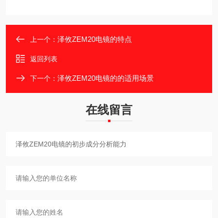
泽攸ZEM20电镜的特点
上一个：
返回列表
泽攸ZEM20电镜的的适用场景
下一个：
在线留言