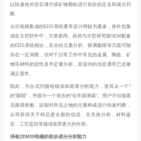
以快速地对岩石薄片或矿物颗粒进行初步的定名和成分判
断。
台式电镜集成的EDS系统通常设计得较为紧凑，操作也集
成在主控软件中，方便易用。虽然与大型研究级SEM配备
的EDS系统相比，其在轻元素分析、探测极限等方面可能
存在一定局限，但对于日常工作中常见的金属、陶瓷、矿
物等材料的定性及半定量分析，其提供的信息通常已足够
满足需求。
因此，为台式扫描电镜添加能谱分析能力，使其从一个*
的“眼睛"，升级为一个初步的“化学探测器"。用户不仅能看
见微观形貌，还能对所见之物的元素构成进行快速判断，
从而获得关于样品更全面的信息，在失效分析、材料鉴
定、工艺监控等领域发挥更大的作用。
泽攸ZEM20电镜的初步成分分析能力