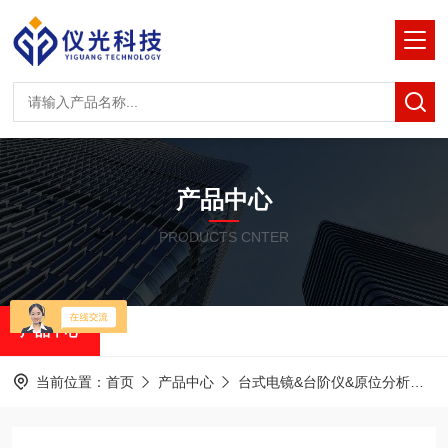
产品中心
PRODUCTS CNTER
产品中心
当前位置：
首页
产品中心
台式电镜&台阶仪&原位分析
泽