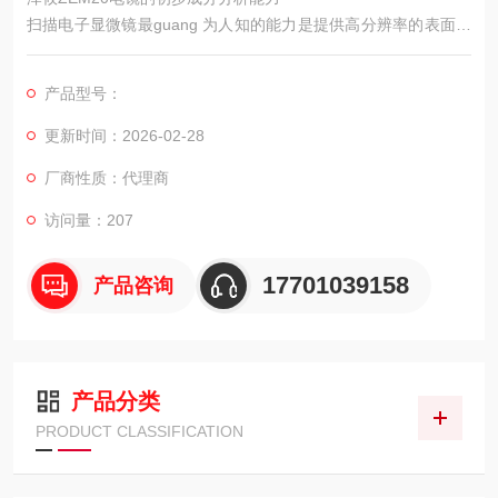
扫描电子显微镜最guang 为人知的能力是提供高分辨率的表面形
貌图像。
产品型号：
更新时间：2026-02-28
厂商性质：代理商
访问量：207
17701039158
产品咨询
产品分类
PRODUCT CLASSIFICATION