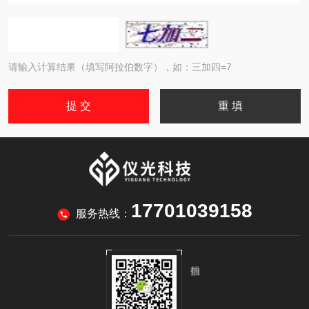
请输入计算结果（填写阿拉伯数字），如：三加四=7
17701039158
服务热线：