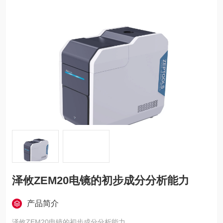
泽攸ZEM20电镜的初步成分分析能力
产品简介
泽攸ZEM20电镜的初步成分分析能力