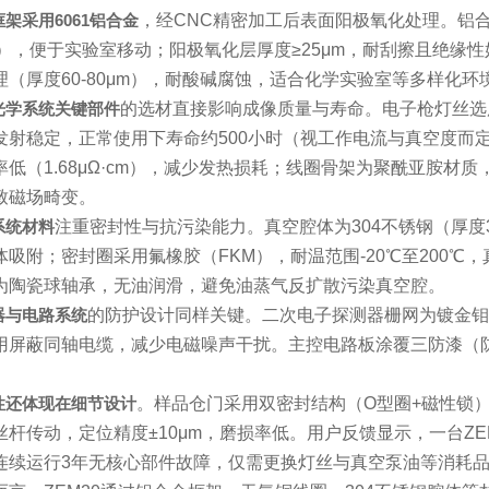
架采用6061铝合金
，经CNC精密加工后表面阳极氧化处理。铝
kg），便于实验室移动；阳极氧化层厚度≥25μm，耐刮擦且绝
理（厚度60-80μm），耐酸碱腐蚀，适合化学实验室等多样化环
光学系统关键部件
的选材直接影响成像质量与寿命。电子枪灯丝选用纯
发射稳定，正常使用下寿命约500小时（视工作电流与真空度而定）
率低（1.68μΩ·cm），减少发热损耗；线圈骨架为聚酰亚胺材质
致磁场畸变。
系统材料
注重密封性与抗污染能力。真空腔体为304不锈钢（厚度3
体吸附；密封圈采用氟橡胶（FKM），耐温范围-20℃至200
为陶瓷球轴承，无油润滑，避免油蒸气反扩散污染真空腔。
器与电路系统
的防护设计同样关键。二次电子探测器栅网为镀金钼
用屏蔽同轴电缆，减少电磁噪声干扰。主控电路板涂覆三防漆（防
。
性还体现在细节设计
。样品仓门采用双密封结构（O型圈+磁性锁）
丝杆传动，定位精度±10μm，磨损率低。用户反馈显示，一台Z
连续运行3年无核心部件故障，仅需更换灯丝与真空泵油等消耗