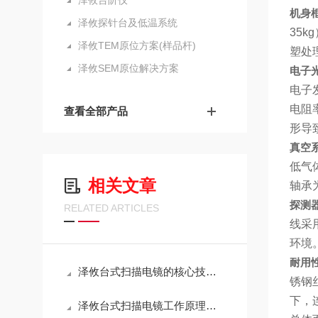
泽攸台阶仪
机身框
泽攸探针台及低温系统
35
泽攸TEM原位方案(样品杆)
塑处
泽攸SEM原位解决方案
电子
电子
电阻
查看全部产品
形导
真空
低气
相关文章
轴承
探测
RELATED ARTICLES
线采
环境
耐用
泽攸台式扫描电镜的核心技术解析：小体积、高分辨率与桌面化的如何兼得？
锈钢
下，
泽攸台式扫描电镜工作原理与技术特点