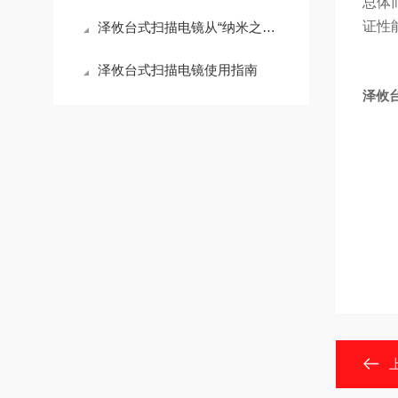
总体
证性
泽攸台式扫描电镜从“纳米之眼”到“智能终端”的精密架构
泽攸台式扫描电镜使用指南
泽攸