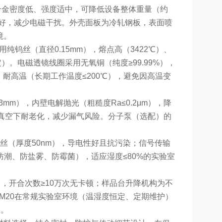
合金密度低、强度适中，可降低设备整体重量（约
缘性好，减少电磁干扰。外壳面板为冷轧钢板，表面喷
境。
钨丝（直径0.15mm），熔点高（3422℃）、
。电磁透镜线圈采用无氧铜（纯度≥99.99%），
，耐高温（长期工作温度≤200℃），避免因高温变
mm），内壁电解抛光（粗糙度Ra≤0.2μm），降
℃，真空下耐老化，减少漏气风险。分子泵（选配）的
丝（厚度50nm），导电性好且抗污染；信号传输
潮、防盐雾、防霉菌），适应湿度≤80%的实验室
，开合次数≥10万次无卡顿；样品台升降机构为不
EM20在常规实验室环境（温湿度恒定、定期维护）
品。