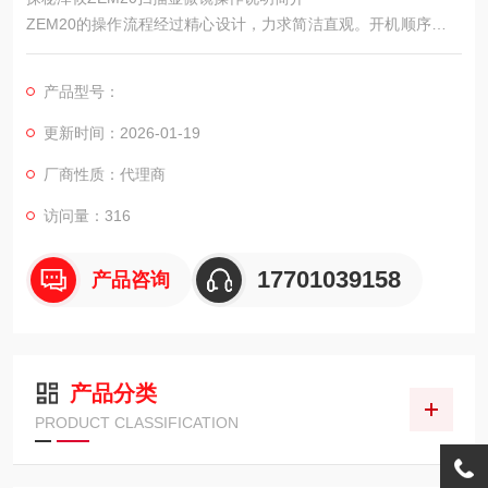
ZEM20的操作流程经过精心设计，力求简洁直观。开机顺序依次
为：打开主机电源、启动计算机、运行控制软件。软件启动后会
自动进行设备自检，确认各系统状态正常。样品装载过程简单：
产品型号：
点击软件中的“放气“按钮，待样品室气压与外界平衡后，轻轻拉
开舱门，将样品座放置在样品台上，顺时针旋转锁定即可。
更新时间：2026-01-19
厂商性质：代理商
访问量：316
17701039158
产品咨询
产品分类
PRODUCT CLASSIFICATION