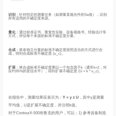
识别
：针对特定的测量任务（如测量某抛光件的Sa值），识别
所有适用的不确定度来源。
量化
：通过校准证书、重复性实验、设备规格书、经验估计等
方式，评估每个来源的标准不确定度分量。
合成
：将各独立分量的标准不确定度按照适当的方式进行合
成，得到合成标准不确定度 (u_c)。
扩展
：将合成标准不确定度乘以一个包含因子k（通常k=2，对
应约95%的置信水平），得到扩展不确定度 (U = k * u_c)。
在报告中，测量结果应表示为：
Y = y ± U
，其中y是测量
平均值，U是扩展不确定度，并注明k值。
对于ContourX-500布鲁克的用户，可以：1) 参考设备制造