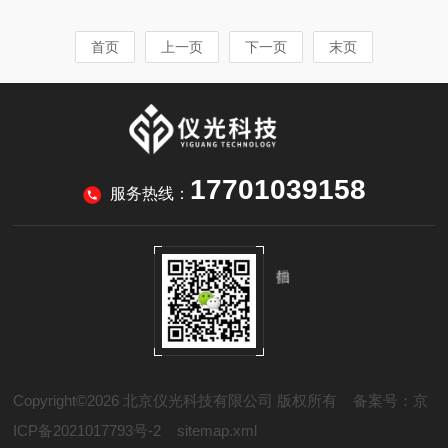
速、精准地测量那些具有超高斜率、复杂三维形貌
维的表面形貌“数字孪生”传统显微镜仅能提供二维
的样品，一直是工业检测中的一大技术挑战。今
图像，而Sensofar的核心作用在于重建样品表面的
首页
上一页
下一页
末页
天，我们向您介绍一项突破性的测量方案——Sens
三维点云数据。利用共聚焦原理的针孔滤波技术，
ofar白光干涉仪，及其创新的AI多焦面叠加技术，
它有效抑制了焦外杂散...
它将带领我们解锁高斜率测量的全新体验。传统测
量的瓶颈：当“陡峭”成为难题无论是精密的切削刀
具刃口、微透镜阵列，还是MEMS器件的复杂结
构，它们通常拥有接近垂直的侧面或极大的表面倾
17701039158
角。传统的光学显微镜或接触式...
服务热线：
Copyright©2026 北京仪光科技有限公司 版权所有
备案号：京
ICP备2021017793号-2
sitemap.xml