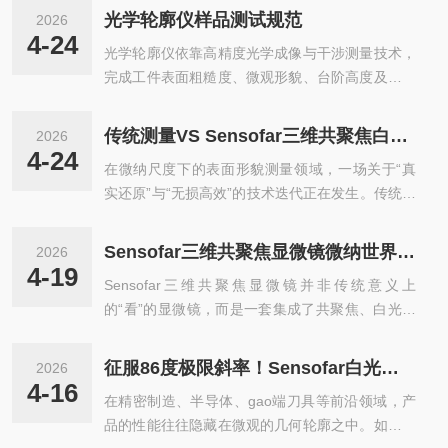
操作流程共同作用的结果。只有系统性地识别并控
谱光源，相干长度短。白光干涉仪通过分光光路将
光学轮廓仪样品测试规范
2026
制这些误差源，才能确保测量结果符合ISO25178
光源分为参考光路与测量光路，被测表面反射光与
4-24
光学轮廓仪依靠高精度光学成像与干涉测量技术，
等国际标准，满足科研与工业质控的严苛要求。
标准镜面参考光发生干涉；仅在光程差接近零时产
完成工件表面粗糙度、微观形貌、台阶高度及三维
一、环境稳定性误差：校准的“隐形杀手”1.误差机
生...
轮廓检测。规范样品测试流程，可避免测量误差、
理：Sensofar三维共聚焦显微镜对温度波动与机械
保护仪器镜头，保证数据重复性与准确性。一、样
振动极度敏感。环境温度偏离20℃标准或存在瞬时
传统测量VS Sensofar三维共聚焦白光干涉仪：微观世界的精准之争
2026
品前期准备规范样品表面保持洁净，去除粉尘、油
波动时，会引起光学元件热胀冷缩，导致Z轴焦距
4-24
在微纳尺度下的表面形貌测量领域，一场关于“真
污、水渍、毛刺及加工碎屑，防止杂质遮挡测量区
漂移；外部...
实还原”与“无损高效”的技术迭代正在发生。传统接
域、划伤光学镜头。软质材料、易划伤工件需轻拿
触式轮廓仪与以Sensofar为代表的现代三维共聚焦
轻放，避免表面产生二次划痕、压痕，影响真实形
白光干涉仪，代表了两种截然不同的测量哲学。前
貌数据。不规则样品提前做好支撑定位，保证放置
Sensofar三维共聚焦显微镜微纳世界的“全能测绘师”
2026
者基于经典的机械接触原理，后者则依托光学物理
平稳，无晃动、倾斜，杜绝受力变形。二、测试环
4-19
Sensofar三维共聚焦显微镜并非传统意义上
与智能算法的融合。这场精准之争，实则是工业检
境规范测试区域保持平稳，远离震动、气流、...
的“看”的显微镜，而是一套集成了共聚焦、白光干
测从“经验依赖”向“数据驱动”的必然跨越。一、原
涉、相移干涉及多焦面叠加技术的非接触式3D光学
理对决：机械触觉与光学成像的本质差异1.传统测
轮廓仪。它通过高精度的光学层切与三维重建，在
量：以“点”窥面的局限性传统接触式轮廓仪依赖金
征服86度极限斜率！Sensofar白光干涉仪如何实现“一眼看穿”复杂形貌？
2026
微纳米尺度上实现了从“观察形貌”到“量化特征”的
刚石探针在样品表面进行机械扫描。探针的垂直位
4-16
在精密制造、半导体、gao端刀具等前沿领域，产
跨越，是半导体、精密制造及新材料研发中至关重
移被转换为电信号，从...
品的性能往往隐藏在微观的几何轮廓之中。如何快
要的微观尺度测量与质量控制工具。一、提供真三