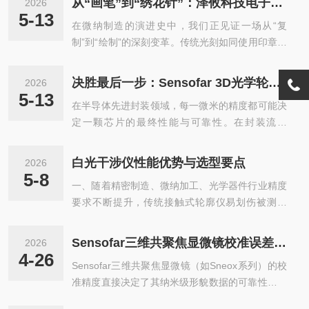
从“画笔”到“绣花针”：泽攸科技电子束光刻，如何精准雕琢纳米世界？
2026
5-13
在微纳制造的演进史中，我们正见证一场从“复
制”到“绘制”的深刻变革。传统光刻如同使用印章，
高效却固化；而一种更精细、更数字化的工具——
电子束光刻（EBL）——正像一支纳米级的“电子画
决胜最后一步：Sensofar 3D光学轮廓仪如何为先进封装“微Bump”精准把关
2026
笔”，让科学家能够自由“绘制”出复杂的纳米结构。
5-13
在半导体先进封装领域，每一微米的精度都可能决
在这条技术前沿，泽攸科技（ZEPTOOLS）的电
定一颗芯片的最终性能与可靠性。在封装流程
子束光刻机，正成为科研人员探索微观世界的有力
的“终测”环节，有一个极为关键却充满挑战的步骤
工具。电子束光刻：数字化制造的“zhong极画
——微Bump（微凸点）检测。今天，我们将深入
笔”当制造需求从微米深入到纳米尺度，光的波动
白光干涉仪性能优势与选型要点
2026
探讨，如何借助Sensofar的高性能3D光学轮廓
性成为了难以逾越的障碍。此时，波长更短的电子
5-8
一、随着精密制造、微纳加工、光学器件行业精度
仪，高效、精准地完成这项任务，为产品质量上一
束便展现出了其独特的优势...
要求不断提升，传统接触式轮廓仪易划伤被测表
道“微米级”的保险。一、微Bump检查：为何成为
面、测量效率低、无法满足微纳结构全域检测需
先进封装的“阿喀琉斯之踵”？微Bump是现代高密
求。白光干涉仪以非接触测量、高精度、快速成
度芯片互连的核心结构，其高度与共面性直接决定
Sensofar三维共聚焦显微镜校准误差溯源与规避指南
2026
像、三维全域表征等特点，成为微观表面形貌、粗
了芯片与基板能否实现稳定、可靠的电气连接。然
4-26
Sensofar三维共聚焦显微镜（如Sneox系列）的校
糙度、台阶高度、面形误差检测的主流设备，掌握
而，在最终测试时，传统的接...
准精度直接决定了其纳米级形貌数据的可靠性。误
其性能优势与选型逻辑，对合理配置检测设备至关
差来源并非单一因素，而是环境、硬件、标准器及
重要。二、白光干涉仪基本工作原理白光属于宽光